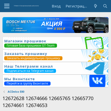
Вход
Регистрация
Магазин прошивок
Готовая база прошивок GT-Team
Заказать прошивку
Заказать индивидульную прошивку
Наш Телеграмм канал
Подписаться на Telegram канал
Мы Вконтакте
Перейти в группу Вконтакте
ACDelco E80
12672628 12674666 12665765 12665770
12674661 12674653