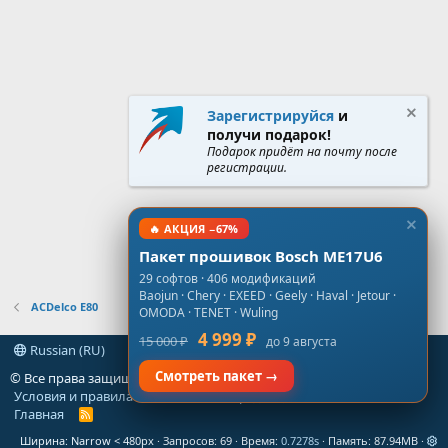
Зарегистрируйся
и
получи подарок!
Подарок придёт на почту после
регистрации.
🔥 АКЦИЯ −67%
Пакет прошивок Bosch ME17U6
29 софтов · 406 модификаций
Baojun · Chery · EXEED · Geely · Haval · Jetour ·
ACDelco E80
OMODA · TENET · Wuling
4 999 ₽
15 000 ₽
до 9 августа
Russian (RU)
Смотреть пакет →
© Все права защищены
gt-forum.info
Условия и правила
Политика конфиденциальности
Помощь
Главная
R
S
Ширина
Запросов
69
Время
0.7278s
Память
87.94MB
S