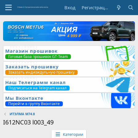
Вход
Регистрация
Магазин прошивок
Готовая база прошивок GT-Team
Заказать прошивку
Заказать индивидульную прошивку
Наш Телеграмм канал
Подписаться на Telegram канал
Мы Вконтакте
Перейти в группу Вконтакте
ИТЭЛМА М74.8
I612NC03 l003_49
Категории