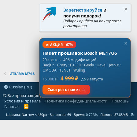
Зарегистрируйся
и
получи подарок!
Подарок придёт на почту после
регистрации.
🔥 АКЦИЯ −67%
Пакет прошивок Bosch ME17U6
29 софтов · 406 модификаций
Baojun · Chery · EXEED · Geely · Haval · Jetour ·
OMODA · TENET · Wuling
ИТЭЛМА М74.8
4 999 ₽
15 000 ₽
до 9 августа
Russian (RU)
Смотреть пакет →
© Все права защищены
gt-forum.info
Условия и правила
Политика конфиденциальности
Помощь
Главная
R
S
Ширина
Запросов
69
Время
0.7228s
Память
87.85MB
S